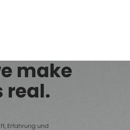
we make
 real.
ft, Erfahrung und