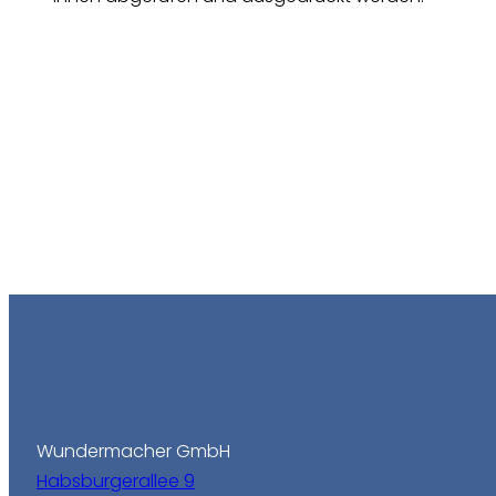
Wundermacher GmbH
Habsburgerallee 9