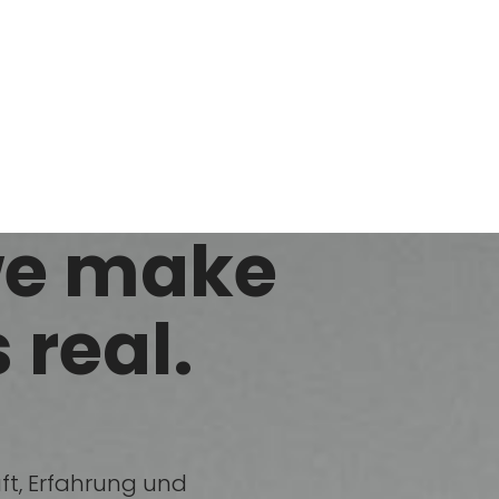
we make
 real.
ft, Erfahrung und