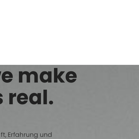
we make
 real.
ft, Erfahrung und